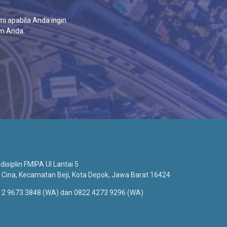
i apabila Anda ingin
am Anda.
isiplin FMIPA UI Lantai 5
 Cina, Kecamatan Beji, Kota Depok, Jawa Barat 16424
812 9673 3848 (WA) dan 0822 4273 9296 (WA)