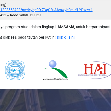
ing)
j/91898563422?pwd=yhp0OI7OqS2uAfcawyb9mLYILYDwzx.1
422 // Kode Sandi: 123123
ya program studi dalam lingkup LAMSAMA, untuk berpartisipasi ak
 diakses pada tautan berikut ini:
klik di sini.